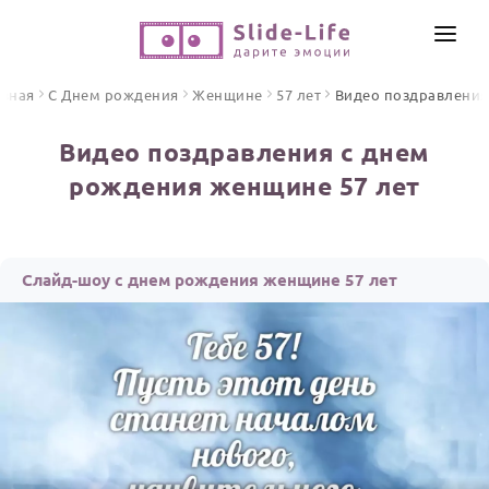
СОЗДАТЬ ВИДЕО
авная
С Днем рождения
Женщине
57 лет
Видео поздравления
КАТАЛОГ
Видео поздравления с днем
ИНСТРУМЕНТЫ
рождения женщине 57 лет
ПО ФОРМАТУ
ТЕКСТЫ И ИДЕИ
Видео поздравления
Песни поздравления
ЦЕНЫ
Слайд-шоу с днем рождения женщине 57 лет
Открытки
ОТЗЫВЫ
Стихи и тексты
ПРАЗДНИКИ
С Днем рождения
Юбилей
Свадьба