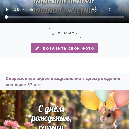
Годовщина свадьбы
Календарь праздников
КОМУ
СКАЧАТЬ
Женщине
ДОБАВИТЬ СВОИ ФОТО
Мужчине
Маме
Папе
Современное видео поздравление с днем рождения
Детям
женщине 57 лет
Все родственники
ПЕРСОНАЛЬНЫЕ
Пожелания
По именам