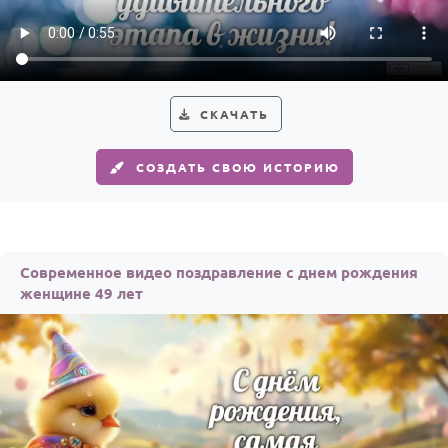
Годовщина свадьбы
Календарь праздников
КОМУ
СКАЧАТЬ
Женщине
СОЗДАТЬ СВОЮ ИСТОРИЮ
Мужчине
Маме
Папе
Современное видео поздравление с днем рождения
Детям
женщине 49 лет
Все родственники
ПЕРСОНАЛЬНЫЕ
Пожелания
По именам