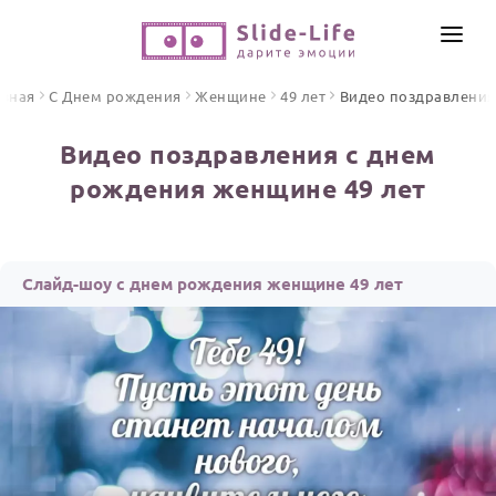
СОЗДАТЬ ВИДЕО
авная
С Днем рождения
Женщине
49 лет
Видео поздравления
КАТАЛОГ
Видео поздравления с днем
ИНСТРУМЕНТЫ
рождения женщине 49 лет
ПО ФОРМАТУ
ТЕКСТЫ И ИДЕИ
Видео поздравления
Песни поздравления
ЦЕНЫ
Слайд-шоу с днем рождения женщине 49 лет
Открытки
ОТЗЫВЫ
Стихи и тексты
ПРАЗДНИКИ
С Днем рождения
Юбилей
Свадьба