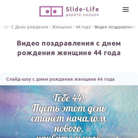
СОЗДАТЬ ВИДЕО
вная
С Днем рождения
Женщине
44 года
Видео поздравления
КАТАЛОГ
Видео поздравления с днем
ИНСТРУМЕНТЫ
рождения женщине 44 года
ПО ФОРМАТУ
ТЕКСТЫ И ИДЕИ
Видео поздравления
Песни поздравления
ЦЕНЫ
Слайд-шоу с днем рождения женщине 44 года
Открытки
ОТЗЫВЫ
Стихи и тексты
ПРАЗДНИКИ
С Днем рождения
Юбилей
Свадьба