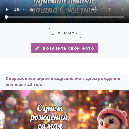
Годовщина свадьбы
Календарь праздников
КОМУ
СКАЧАТЬ
Женщине
ДОБАВИТЬ СВОИ ФОТО
Мужчине
Маме
Папе
Современное видео поздравление с днем рождения
Детям
женщине 44 года
Все родственники
ПЕРСОНАЛЬНЫЕ
Пожелания
По именам