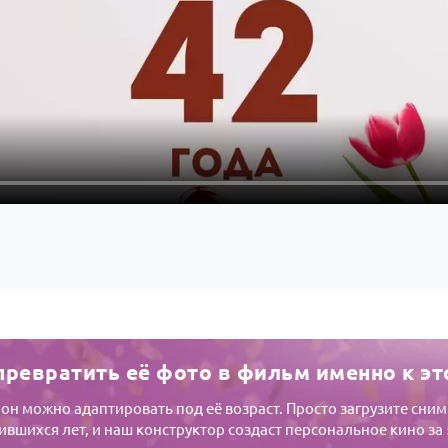
превратить её фото в фильм именно к эт
он можно адаптировать под её возраст. Просто загрузите сни
вшихся лет, и наш конструктор создаст персональное кино за 