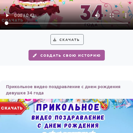
СКАЧАТЬ
СОЗДАТЬ СВОЮ ИСТОРИЮ
Прикольное видео поздравление с днем рождения
девушке 34 года