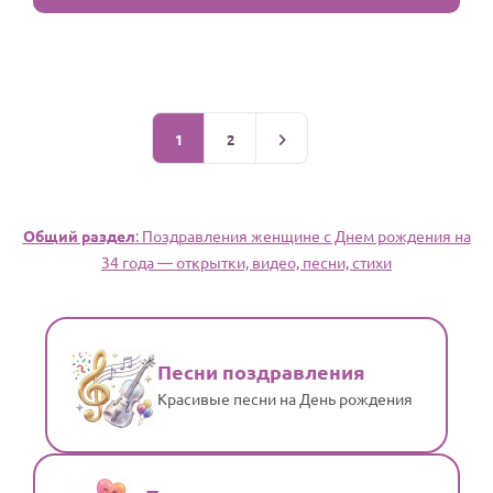
1
2
Общий раздел
: Поздравления женщине c Днем рождения на
34 года — открытки, видео, песни, стихи
Песни поздравления
Красивые песни на День рождения