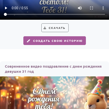
Годовщина свадьбы
Календарь праздников
КОМУ
СКАЧАТЬ
Женщине
СОЗДАТЬ СВОЮ ИСТОРИЮ
Мужчине
Маме
Папе
Современное видео поздравление с днем рождения
Детям
девушке 31 год
Все родственники
ПЕРСОНАЛЬНЫЕ
Пожелания
По именам