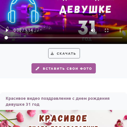
СКАЧАТЬ
ВСТАВИТЬ СВОИ ФОТО
Красивое видео поздравление с днем рождения
девушке 31 год