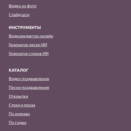
Видео из фото
Слайд-шоу
ИНСТРУМЕНТЫ
Видеоредактор онлайн
Генератор песен ИИ
Генератор стихов ИИ
КАТАЛОГ
Видео поздравления
Песни поздравления
Открытки
Стихи и проза
По именам
По годам