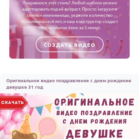
Понравился этот стиль? Любой шаблон можно
адаптировать под её возраст. Просто загрузите
снимки именинницы, укажите количество
исполнившихся лет, и наш конструктор создаст
персональное кино за 5 минут.
СОЗДАТЬ ВИДЕО
Оригинальное видео поздравление с днем рождения
девушке 31 год