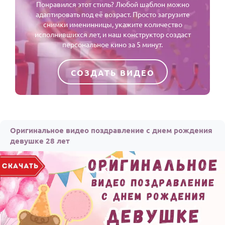
Понравился этот стиль? Любой шаблон можно
адаптировать под её возраст. Просто загрузите
снимки именинницы, укажите количество
исполнившихся лет, и наш конструктор создаст
персональное кино за 5 минут.
СОЗДАТЬ ВИДЕО
Оригинальное видео поздравление с днем рождения
девушке 28 лет