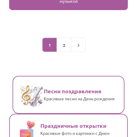
музыкой
1
2
Песни поздравления
Красивые песни на День рождения
Праздничные открытки
Красивые фото и картинки с Днем