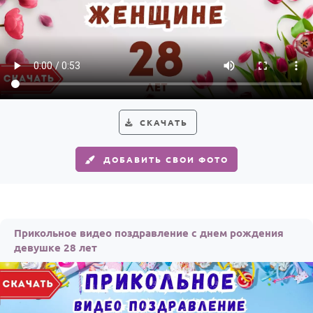
СКАЧАТЬ
ДОБАВИТЬ СВОИ ФОТО
Прикольное видео поздравление с днем рождения
девушке 28 лет