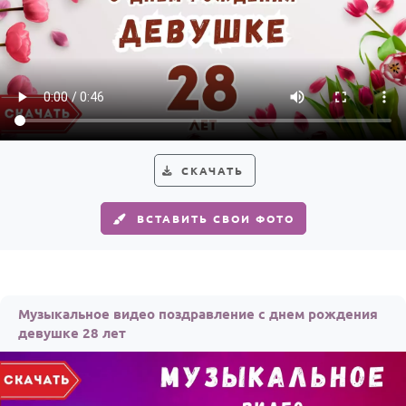
СКАЧАТЬ
ВСТАВИТЬ СВОИ ФОТО
Музыкальное видео поздравление с днем рождения
девушке 28 лет