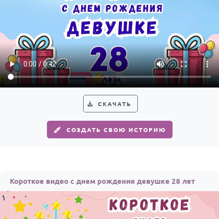
СКАЧАТЬ
СОЗДАТЬ СВОЮ ИСТОРИЮ
Короткое видео с днем рождения девушке 28 лет