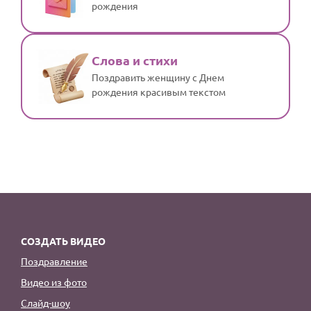
рождения
Слова и стихи
Поздравить женщину с Днем
рождения красивым текстом
СОЗДАТЬ ВИДЕО
Поздравление
Видео из фото
Слайд-шоу