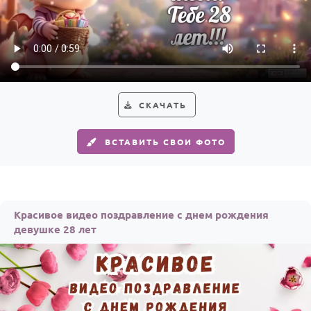
По годам
СКАЧАТЬ
ВСТАВИТЬ СВОИ ФОТО
Красивое видео поздравление с днем рождения
девушке 28 лет