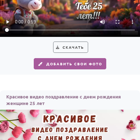
По годам
СКАЧАТЬ
ДОБАВИТЬ СВОИ ФОТО
Красивое видео поздравление с днем рождения
женщине 25 лет