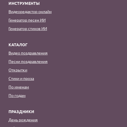
ИНСТРУМЕНТЫ
Видеоредактор онлайн
Генератор песен ИИ
Генератор стихов ИИ
КАТАЛОГ
Видео поздравления
Песни поздравления
Открытки
Стихи и проза
По именам
По годам
ПРАЗДНИКИ
День рождения