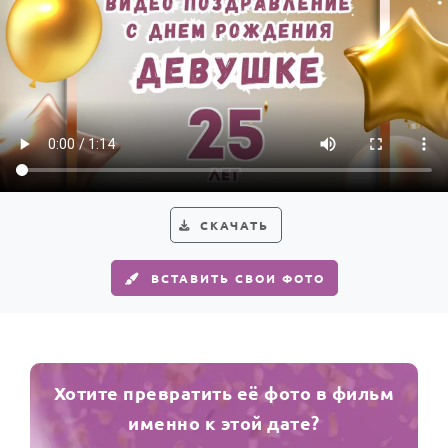
СКАЧАТЬ
ВСТАВИТЬ СВОИ ФОТО
Хотите превратить её фото в фильм
именно к этой дате?