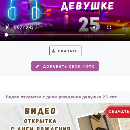
СКАЧАТЬ
ДОБАВИТЬ СВОИ ФОТО
Видео открытка с днем рождения девушке 25 лет