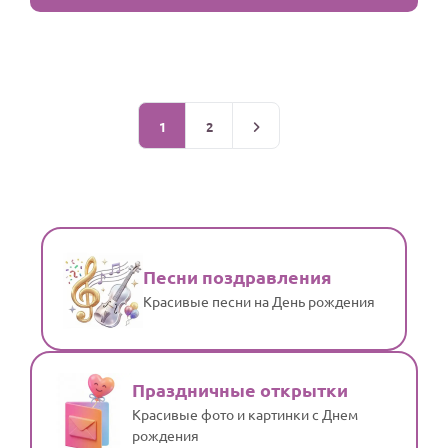
1
2
Песни поздравления
Красивые песни на День рождения
Праздничные открытки
Красивые фото и картинки с Днем
рождения