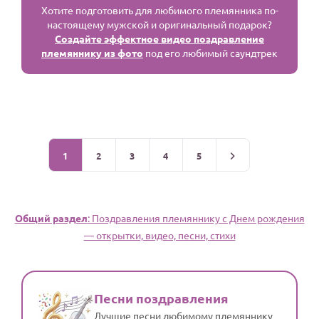
Хотите подготовить для любимого племянника по-
настоящему мужской и оригинальный подарок?
Создайте эффектное видео поздравление
племяннику из фото
под его любимый саундтрек
1
2
3
4
5
Общий раздел
: Поздравления племяннику с Днем рождения
— открытки, видео, песни, стихи
Песни поздравления
Лучшие песни любимому племяннику