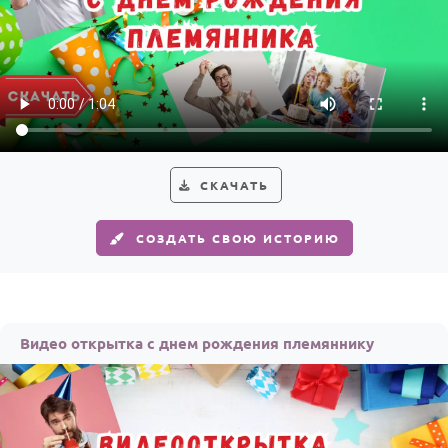
Годовщина свадьбы
Календарь праздников
КОМУ
Женщине
Мужчине
СКАЧАТЬ
Маме
СОЗДАТЬ СВОЮ ИСТОРИЮ
Папе
Детям
Все родственники
Видео открытка с днем рождения племяннику
ПЕРСОНАЛЬНЫЕ
Пожелания
По именам