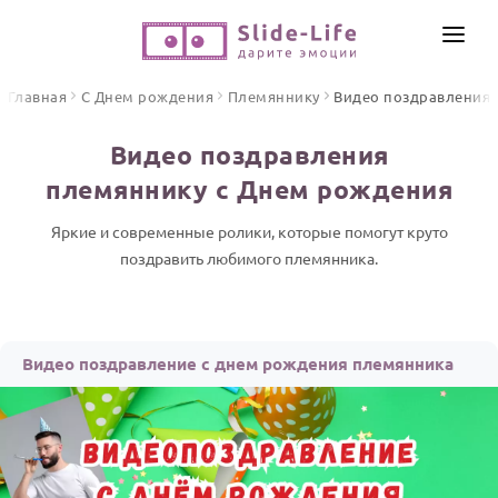
СОЗДАТЬ ВИДЕО
Главная
С Днем рождения
Племяннику
Видео поздравления
КАТАЛОГ
Видео поздравления
ИНСТРУМЕНТЫ
племяннику с Днем рождения
ПО ФОРМАТУ
ТЕКСТЫ И ИДЕИ
Видео поздравления
Яркие и современные ролики, которые помогут круто
поздравить любимого племянника.
Песни поздравления
ЦЕНЫ
Открытки
ОТЗЫВЫ
Стихи и тексты
Видео поздравление с днем рождения племянника
ПРАЗДНИКИ
С Днем рождения
Юбилей
Свадьба