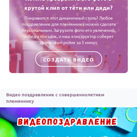
крутой клип от тёти или дяди?
Понравился этот динамичный стиль? Любое
поздравление для племянника можно сделать
персональным. Загрузите фото его увлечений,
побед и поездок, и наш конструктор соберет
драйвовый ролик за 5 минут.
СОЗДАТЬ ВИДЕО
Видео поздравление с совершеннолетием
племяннику