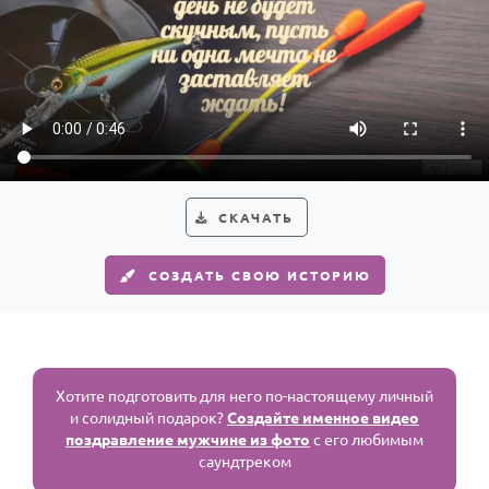
СКАЧАТЬ
СОЗДАТЬ СВОЮ ИСТОРИЮ
Хотите подготовить для него по-настоящему личный
и солидный подарок?
Создайте именное видео
поздравление мужчине из фото
с его любимым
саундтреком