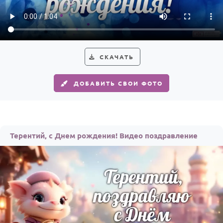
Годовщина свадьбы
Календарь праздников
КОМУ
СКАЧАТЬ
Женщине
ДОБАВИТЬ СВОИ ФОТО
Мужчине
Маме
Папе
Терентий, с Днем рождения! Видео поздравление
Детям
Все родственники
ПЕРСОНАЛЬНЫЕ
Пожелания
По именам