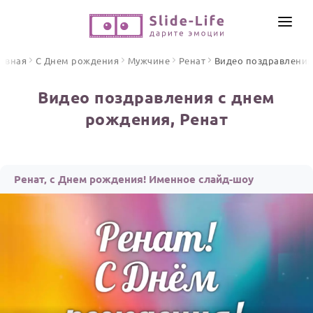
СОЗДАТЬ ВИДЕО
авная
С Днем рождения
Мужчине
Ренат
Видео поздравления
КАТАЛОГ
Видео поздравления с днем
ИНСТРУМЕНТЫ
рождения, Ренат
ПО ФОРМАТУ
ТЕКСТЫ И ИДЕИ
Видео поздравления
Песни поздравления
ЦЕНЫ
Ренат, с Днем рождения! Именное слайд-шоу
Открытки
ОТЗЫВЫ
Стихи и тексты
ПРАЗДНИКИ
С Днем рождения
Юбилей
Свадьба