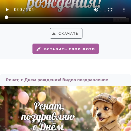
HOT
Выпускной
Календарь праздников
КОМУ
СКАЧАТЬ
Женщине
ВСТАВИТЬ СВОИ ФОТО
Мужчине
Маме
Папе
Ренат, с Днем рождения! Видео поздравление
Детям
Все родственники
ПЕРСОНАЛЬНЫЕ
Пожелания
По именам