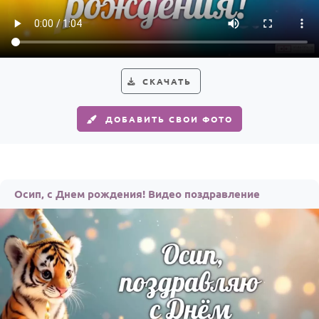
Годовщина свадьбы
Календарь праздников
КОМУ
СКАЧАТЬ
Женщине
ДОБАВИТЬ СВОИ ФОТО
Мужчине
Маме
Папе
Осип, с Днем рождения! Видео поздравление
Детям
Все родственники
ПЕРСОНАЛЬНЫЕ
Пожелания
По именам