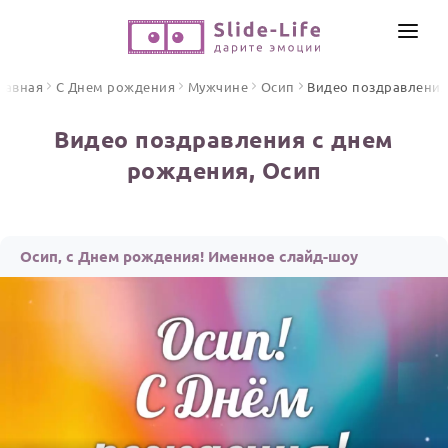
СОЗДАТЬ ВИДЕО
лавная
С Днем рождения
Мужчине
Осип
Видео поздравлени
КАТАЛОГ
Видео поздравления с днем
ИНСТРУМЕНТЫ
рождения, Осип
ПО ФОРМАТУ
ТЕКСТЫ И ИДЕИ
Видео поздравления
Песни поздравления
ЦЕНЫ
Осип, с Днем рождения! Именное слайд-шоу
Открытки
ОТЗЫВЫ
Стихи и тексты
ПРАЗДНИКИ
С Днем рождения
Юбилей
Свадьба