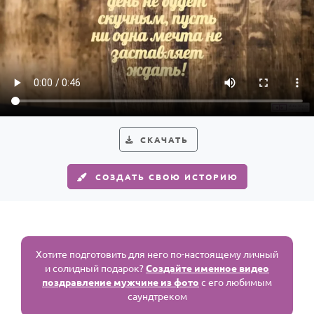
СКАЧАТЬ
СОЗДАТЬ СВОЮ ИСТОРИЮ
Хотите подготовить для него по-настоящему личный
и солидный подарок?
Создайте именное видео
поздравление мужчине из фото
с его любимым
саундтреком