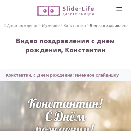
СОЗДАТЬ ВИДЕО
С Днем рождения
Мужчине
Константин
Видео поздравлени
КАТАЛОГ
Видео поздравления с днем
ИНСТРУМЕНТЫ
рождения, Константин
ПО ФОРМАТУ
ТЕКСТЫ И ИДЕИ
Видео поздравления
Песни поздравления
ЦЕНЫ
Константин, с Днем рождения! Именное слайд-шоу
Открытки
ОТЗЫВЫ
Стихи и тексты
ПРАЗДНИКИ
С Днем рождения
Юбилей
Свадьба