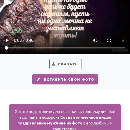
СКАЧАТЬ
ВСТАВИТЬ СВОИ ФОТО
Хотите подготовить для него по-настоящему личный
и солидный подарок?
Создайте именное видео
поздравление мужчине из фото
с его любимым
саундтреком