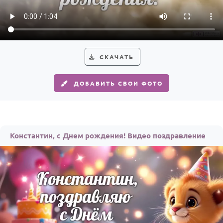
Годовщина свадьбы
Календарь праздников
КОМУ
СКАЧАТЬ
Женщине
ДОБАВИТЬ СВОИ ФОТО
Мужчине
Маме
Папе
Константин, с Днем рождения! Видео поздравление
Детям
Все родственники
ПЕРСОНАЛЬНЫЕ
Пожелания
По именам