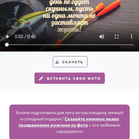
СКАЧАТЬ
ВСТАВИТЬ СВОИ ФОТО
Хотите подготовить для него по-настоящему личный
и солидный подарок?
Создайте именное видео
поздравление мужчине из фото
с его любимым
саундтреком