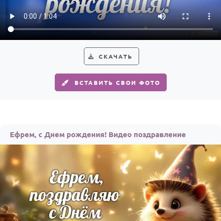
Годовщина свадьбы
Календарь праздников
КОМУ
СКАЧАТЬ
Женщине
ВСТАВИТЬ СВОИ ФОТО
Мужчине
Маме
Папе
Ефрем, с Днем рождения! Видео поздравление
Детям
Все родственники
ПЕРСОНАЛЬНЫЕ
Пожелания
По именам