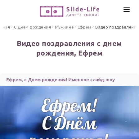
СОЗДАТЬ ВИДЕО
авная
С Днем рождения
Мужчине
Ефрем
Видео поздравления
КАТАЛОГ
Видео поздравления с днем
ИНСТРУМЕНТЫ
рождения, Ефрем
ПО ФОРМАТУ
ТЕКСТЫ И ИДЕИ
Видео поздравления
Песни поздравления
ЦЕНЫ
Ефрем, с Днем рождения! Именное слайд-шоу
Открытки
ОТЗЫВЫ
Стихи и тексты
ПРАЗДНИКИ
С Днем рождения
Юбилей
Свадьба