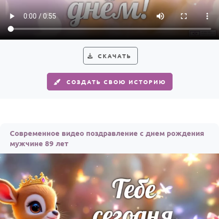
Годовщина свадьбы
Календарь праздников
КОМУ
СКАЧАТЬ
Женщине
СОЗДАТЬ СВОЮ ИСТОРИЮ
Мужчине
Маме
Папе
Современное видео поздравление с днем рождения
Детям
мужчине 89 лет
Все родственники
ПЕРСОНАЛЬНЫЕ
Пожелания
По именам