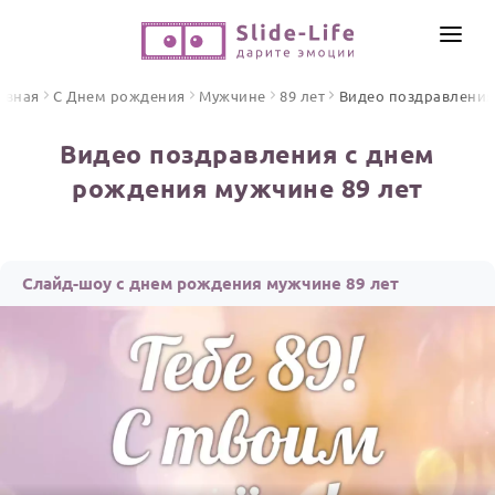
СОЗДАТЬ ВИДЕО
авная
С Днем рождения
Мужчине
89 лет
Видео поздравления
КАТАЛОГ
Видео поздравления с днем
ИНСТРУМЕНТЫ
рождения мужчине 89 лет
ПО ФОРМАТУ
ТЕКСТЫ И ИДЕИ
Видео поздравления
Песни поздравления
ЦЕНЫ
Слайд-шоу с днем рождения мужчине 89 лет
Открытки
ОТЗЫВЫ
Стихи и тексты
ПРАЗДНИКИ
С Днем рождения
Юбилей
Свадьба