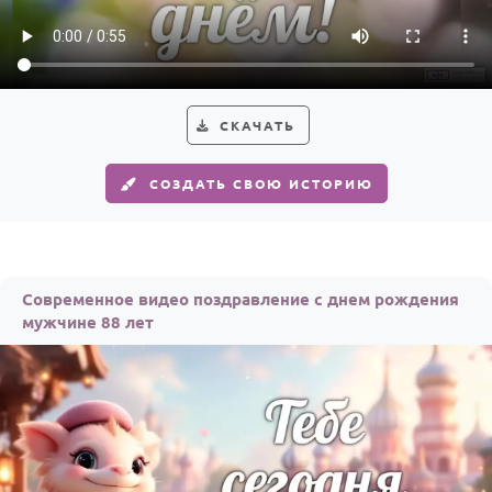
HOT
Выпускной
Календарь праздников
КОМУ
СКАЧАТЬ
Женщине
СОЗДАТЬ СВОЮ ИСТОРИЮ
Мужчине
Маме
Папе
Современное видео поздравление с днем рождения
Детям
мужчине 88 лет
Все родственники
ПЕРСОНАЛЬНЫЕ
Пожелания
По именам