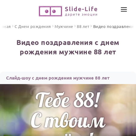
СОЗДАТЬ ВИДЕО
авная
С Днем рождения
Мужчине
88 лет
Видео поздравления
КАТАЛОГ
Видео поздравления с днем
ИНСТРУМЕНТЫ
рождения мужчине 88 лет
ПО ФОРМАТУ
ТЕКСТЫ И ИДЕИ
Видео поздравления
Песни поздравления
ЦЕНЫ
Слайд-шоу с днем рождения мужчине 88 лет
Открытки
ОТЗЫВЫ
Стихи и тексты
ПРАЗДНИКИ
С Днем рождения
Юбилей
Свадьба