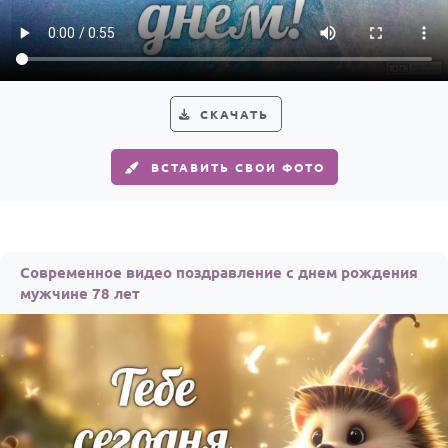
Годовщина свадьбы
Календарь праздников
КОМУ
СКАЧАТЬ
Женщине
ВСТАВИТЬ СВОИ ФОТО
Мужчине
Маме
Папе
Современное видео поздравление с днем рождения
Детям
мужчине 78 лет
Все родственники
ПЕРСОНАЛЬНЫЕ
Пожелания
По именам