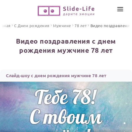
СОЗДАТЬ ВИДЕО
авная
С Днем рождения
Мужчине
78 лет
Видео поздравления
КАТАЛОГ
Видео поздравления с днем
ИНСТРУМЕНТЫ
рождения мужчине 78 лет
ПО ФОРМАТУ
ТЕКСТЫ И ИДЕИ
Видео поздравления
Песни поздравления
ЦЕНЫ
Слайд-шоу с днем рождения мужчине 78 лет
Открытки
ОТЗЫВЫ
Стихи и тексты
ПРАЗДНИКИ
С Днем рождения
Юбилей
Свадьба