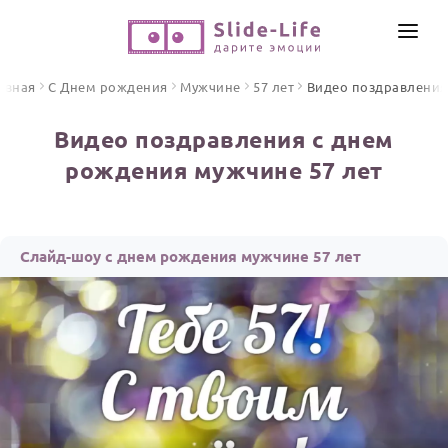
СОЗДАТЬ ВИДЕО
авная
С Днем рождения
Мужчине
57 лет
Видео поздравления
КАТАЛОГ
Видео поздравления с днем
ИНСТРУМЕНТЫ
рождения мужчине 57 лет
ПО ФОРМАТУ
ТЕКСТЫ И ИДЕИ
Видео поздравления
Песни поздравления
ЦЕНЫ
Слайд-шоу с днем рождения мужчине 57 лет
Открытки
ОТЗЫВЫ
Стихи и тексты
ПРАЗДНИКИ
С Днем рождения
Юбилей
Свадьба