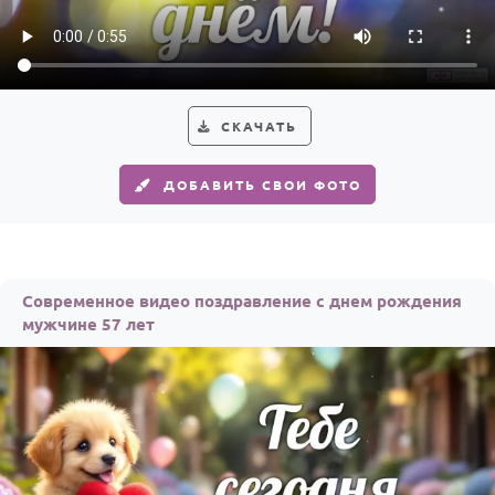
Годовщина свадьбы
Календарь праздников
КОМУ
СКАЧАТЬ
Женщине
ДОБАВИТЬ СВОИ ФОТО
Мужчине
Маме
Папе
Современное видео поздравление с днем рождения
Детям
мужчине 57 лет
Все родственники
ПЕРСОНАЛЬНЫЕ
Пожелания
По именам