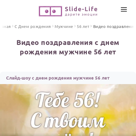
СОЗДАТЬ ВИДЕО
авная
С Днем рождения
Мужчине
56 лет
Видео поздравления
КАТАЛОГ
Видео поздравления с днем
ИНСТРУМЕНТЫ
рождения мужчине 56 лет
ПО ФОРМАТУ
ТЕКСТЫ И ИДЕИ
Видео поздравления
Песни поздравления
ЦЕНЫ
Слайд-шоу с днем рождения мужчине 56 лет
Открытки
ОТЗЫВЫ
Стихи и тексты
ПРАЗДНИКИ
С Днем рождения
Юбилей
Свадьба