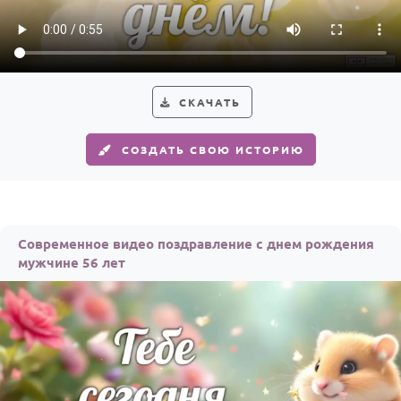
Годовщина свадьбы
Календарь праздников
КОМУ
СКАЧАТЬ
Женщине
СОЗДАТЬ СВОЮ ИСТОРИЮ
Мужчине
Маме
Папе
Современное видео поздравление с днем рождения
Детям
мужчине 56 лет
Все родственники
ПЕРСОНАЛЬНЫЕ
Пожелания
По именам