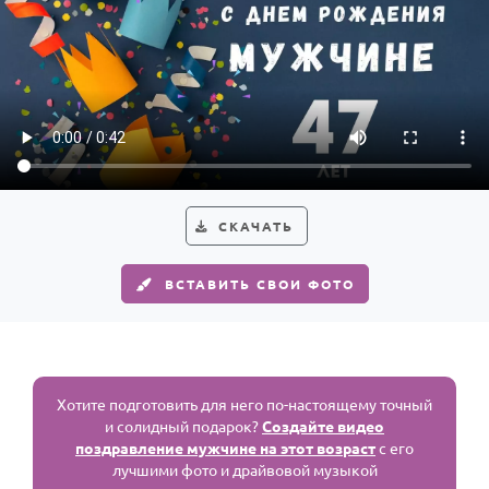
СКАЧАТЬ
ВСТАВИТЬ СВОИ ФОТО
Хотите подготовить для него по-настоящему точный
и солидный подарок?
Создайте видео
поздравление мужчине на этот возраст
с его
лучшими фото и драйвовой музыкой