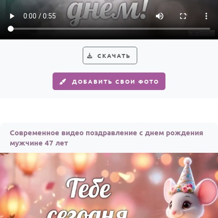
Годовщина свадьбы
Календарь праздников
КОМУ
СКАЧАТЬ
Женщине
ДОБАВИТЬ СВОИ ФОТО
Мужчине
Маме
Папе
Современное видео поздравление с днем рождения
Детям
мужчине 47 лет
Все родственники
ПЕРСОНАЛЬНЫЕ
Пожелания
По именам