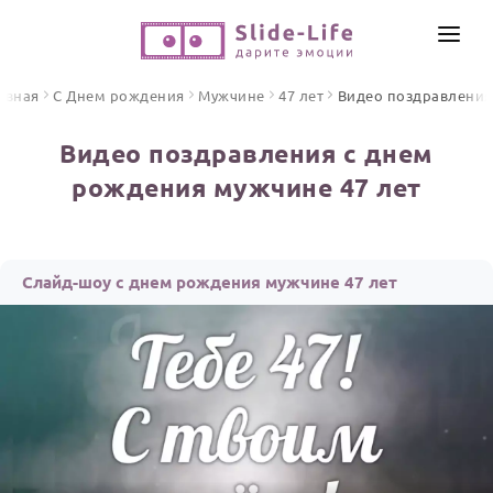
СОЗДАТЬ ВИДЕО
авная
С Днем рождения
Мужчине
47 лет
Видео поздравления
КАТАЛОГ
Видео поздравления с днем
ИНСТРУМЕНТЫ
рождения мужчине 47 лет
ПО ФОРМАТУ
ТЕКСТЫ И ИДЕИ
Видео поздравления
Песни поздравления
ЦЕНЫ
Слайд-шоу с днем рождения мужчине 47 лет
Открытки
ОТЗЫВЫ
Стихи и тексты
ПРАЗДНИКИ
С Днем рождения
Юбилей
Свадьба