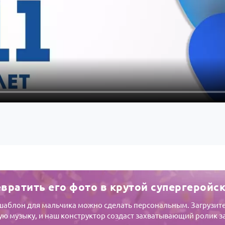
евратить его фото в крутой супергеройс
шаблон для мальчика можно сделать персональным. Загрузите 
ю музыку, и наш конструктор создаст захватывающий ролик за