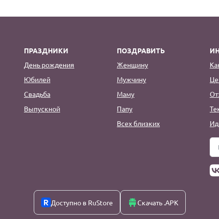
ПРАЗДНИКИ
ПОЗДРАВИТЬ
И
День рождения
Женщину
Ка
Юбилей
Мужчину
Це
Свадьба
Маму
От
Выпускной
Папу
Те
Всех близких
Ид
Доступно в RuStore
Скачать .APK