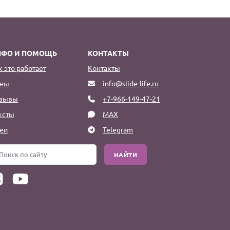
НФО И ПОМОЩЬ
КОНТАКТЫ
к это работает
Контакты
ны
info@slide-life.ru
зывы
+7-966-149-47-21
ксты
MAX
еи
Telegram
НАЙТИ