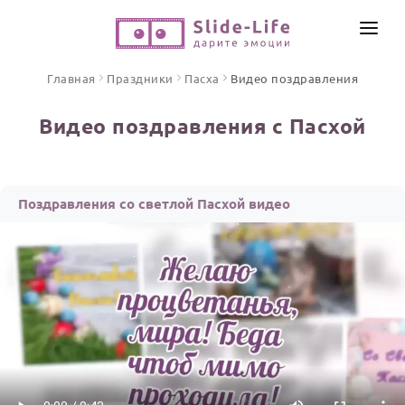
СОЗДАТЬ ВИДЕО
Главная
Праздники
Пасха
Видео поздравления
КАТАЛОГ
Видео поздравления с Пасхой
ИНСТРУМЕНТЫ
ПО ФОРМАТУ
ТЕКСТЫ И ИДЕИ
Видео поздравления
Поздравления со светлой Пасхой видео
Песни поздравления
ЦЕНЫ
Открытки
ОТЗЫВЫ
Стихи и тексты
ПРАЗДНИКИ
С Днем рождения
Юбилей
Свадьба