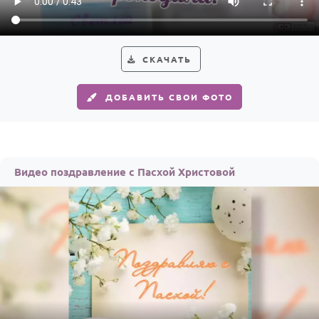
Годовщина свадьбы
Календарь праздников
СКАЧАТЬ
КОМУ
ДОБАВИТЬ СВОИ ФОТО
Женщине
Мужчине
Маме
Видео поздравление с Пасхой Христовой
Папе
Детям
Все родственники
ПЕРСОНАЛЬНЫЕ
Пожелания
По именам