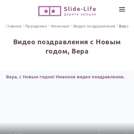
СОЗДАТЬ ВИДЕО
Главная
Праздники
Именные
Видео поздравления
Вера
КАТАЛОГ
Видео поздравления с Новым
ИНСТРУМЕНТЫ
годом, Вера
ПО ФОРМАТУ
ТЕКСТЫ И ИДЕИ
Видео поздравления
Песни поздравления
ЦЕНЫ
Вера, с Новым годом! Именное видео поздравление.
Открытки
ОТЗЫВЫ
Стихи и тексты
ПРАЗДНИКИ
С Днем рождения
Юбилей
Свадьба