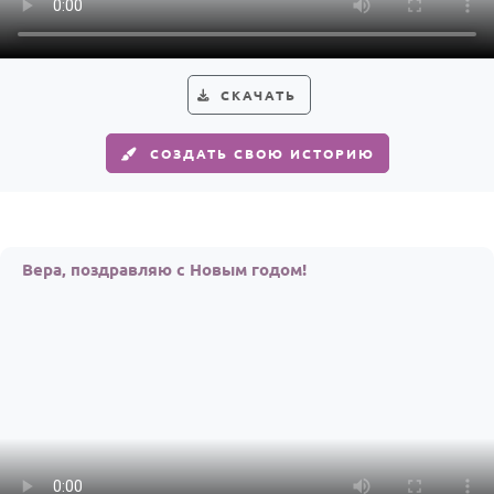
Годовщина свадьбы
Календарь праздников
СКАЧАТЬ
КОМУ
СОЗДАТЬ СВОЮ ИСТОРИЮ
Женщине
Мужчине
Маме
Вера, поздравляю с Новым годом!
Папе
Детям
Все родственники
ПЕРСОНАЛЬНЫЕ
Пожелания
По именам