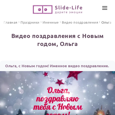
СОЗДАТЬ ВИДЕО
Главная
Праздники
Именные
Видео поздравления
Ольга
КАТАЛОГ
Видео поздравления с Новым
ИНСТРУМЕНТЫ
годом, Ольга
ПО ФОРМАТУ
ТЕКСТЫ И ИДЕИ
Видео поздравления
Песни поздравления
ЦЕНЫ
Ольга, с Новым годом! Именное видео поздравление.
Открытки
ОТЗЫВЫ
Стихи и тексты
ПРАЗДНИКИ
С Днем рождения
Юбилей
Свадьба