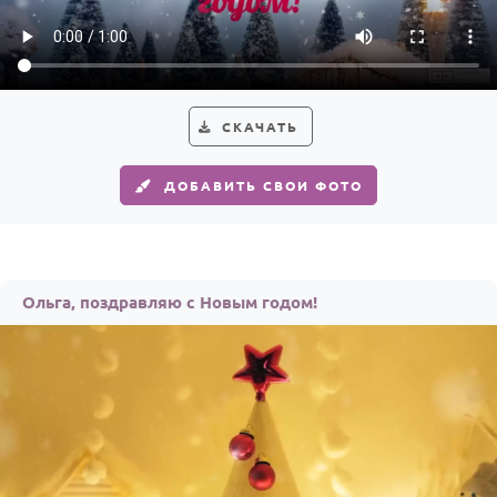
Годовщина свадьбы
Календарь праздников
КОМУ
СКАЧАТЬ
Женщине
ДОБАВИТЬ СВОИ ФОТО
Мужчине
Маме
Папе
Ольга, поздравляю с Новым годом!
Детям
Все родственники
ПЕРСОНАЛЬНЫЕ
Пожелания
По именам