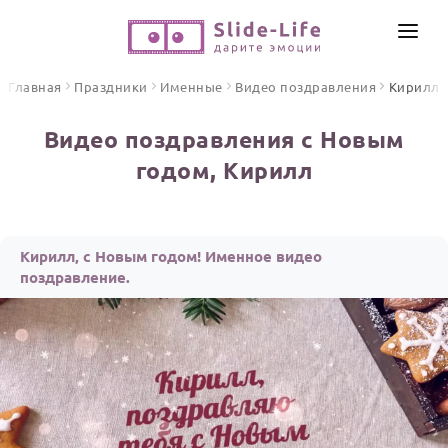
СОЗДАТЬ ВИДЕО
Главная
Праздники
Именные
Видео поздравления
Кирилл
КАТАЛОГ
Видео поздравления с Новым
ИНСТРУМЕНТЫ
годом, Кирилл
ПО ФОРМАТУ
ТЕКСТЫ И ИДЕИ
Видео поздравления
Песни поздравления
ЦЕНЫ
Кирилл, с Новым годом! Именное видео
Открытки
поздравление.
ОТЗЫВЫ
Стихи и тексты
ПРАЗДНИКИ
С Днем рождения
Юбилей
Свадьба