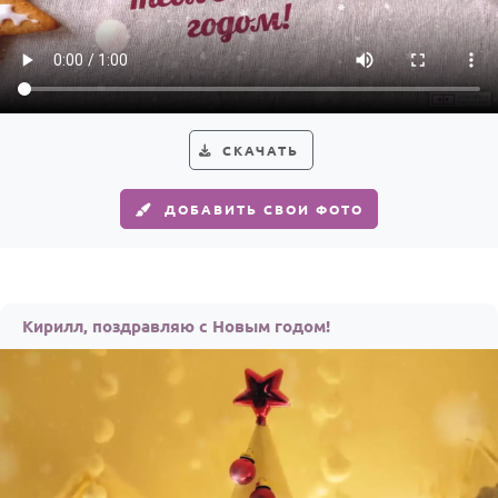
HOT
Выпускной
Календарь праздников
КОМУ
СКАЧАТЬ
Женщине
Мужчине
ДОБАВИТЬ СВОИ ФОТО
Маме
Папе
Детям
Кирилл, поздравляю с Новым годом!
Все родственники
ПЕРСОНАЛЬНЫЕ
Пожелания
По именам