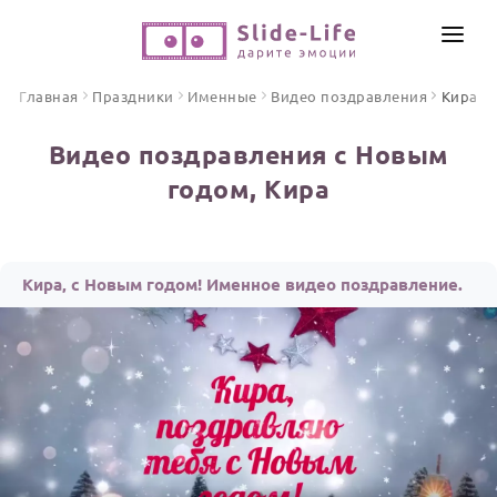
СОЗДАТЬ ВИДЕО
Главная
Праздники
Именные
Видео поздравления
Кира
КАТАЛОГ
Видео поздравления с Новым
ИНСТРУМЕНТЫ
годом, Кира
ПО ФОРМАТУ
ТЕКСТЫ И ИДЕИ
Видео поздравления
Песни поздравления
ЦЕНЫ
Кира, с Новым годом! Именное видео поздравление.
Открытки
ОТЗЫВЫ
Стихи и тексты
ПРАЗДНИКИ
С Днем рождения
Юбилей
Свадьба