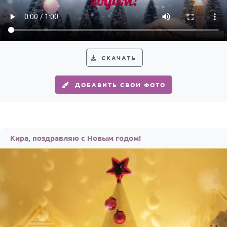
Годовщина свадьбы
Календарь праздников
КОМУ
СКАЧАТЬ
Женщине
ДОБАВИТЬ СВОИ ФОТО
Мужчине
Маме
Папе
Кира, поздравляю с Новым годом!
Детям
Все родственники
ПЕРСОНАЛЬНЫЕ
Пожелания
По именам