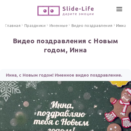
СОЗДАТЬ ВИДЕО
Главная
Праздники
Именные
Видео поздравления
Инна
КАТАЛОГ
Видео поздравления с Новым
ИНСТРУМЕНТЫ
годом, Инна
ПО ФОРМАТУ
ТЕКСТЫ И ИДЕИ
Видео поздравления
Песни поздравления
ЦЕНЫ
Инна, с Новым годом! Именное видео поздравление.
Открытки
ОТЗЫВЫ
Стихи и тексты
ПРАЗДНИКИ
С Днем рождения
Юбилей
Свадьба