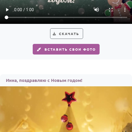
Годовщина свадьбы
Календарь праздников
КОМУ
СКАЧАТЬ
Женщине
ВСТАВИТЬ СВОИ ФОТО
Мужчине
Маме
Папе
Инна, поздравляю с Новым годом!
Детям
Все родственники
ПЕРСОНАЛЬНЫЕ
Пожелания
По именам