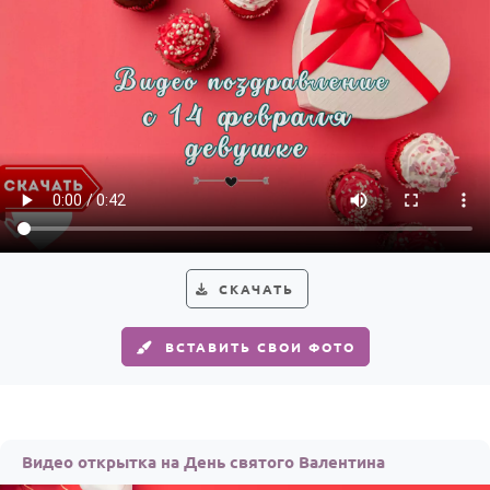
HOT
Выпускной
Календарь праздников
КОМУ
Женщине
Мужчине
Маме
Папе
СКАЧАТЬ
Детям
Все родственники
ВСТАВИТЬ СВОИ ФОТО
ПЕРСОНАЛЬНЫЕ
Пожелания
Видео открытка на День святого Валентина
По именам