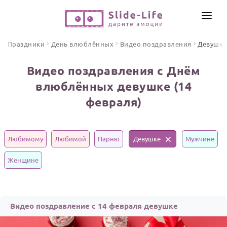
СОЗДАТЬ ВИДЕО
я
Праздники
День влюблённых
Видео поздравления
Девушке
КАТАЛОГ
Видео поздравления с Днём
ИНСТРУМЕНТЫ
влюблённых девушке (14
ПО ФОРМАТУ
февраля)
ТЕКСТЫ И ИДЕИ
Видео поздравления
Песни поздравления
ЦЕНЫ
Открытки
Любимому
Любимой
Парню
Девушке
Мужчине
ОТЗЫВЫ
Стихи и тексты
Женщине
ПРАЗДНИКИ
С Днем рождения
Видео поздравление c 14 февраля девушке
Юбилей
Свадьба