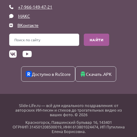
+7-966-149-47-21
МАКС
ВКонтакте
НАЙТИ
Доступно в RuStore
Скачать .APK
Slide-Life.ru
— всё для идеального поздравления: от
авторских ИИ-песен и стихов до трогательных видео из
ваших фото. © 2026
Красногорск
,
Павшинский бульвар 16,
143401
ОГРНИП 314501208500019, ИНН 613801024474, ИП Путилина
Елена Борисовна.