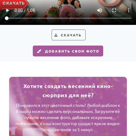
СКАЧАТЬ
ДОБАВИТЬ СВОИ ФОТО
Хотите создать весенний кино-
сюрприз для неё?
Понравился этот цветочный стиль? Любой шаблон к
8 марта можно сделать персональным. Загрузите её
лучшие весенние фото, добавьте искренние
пожелания, и наш конструктор создаст яркое видео-
поздравление за 5 минут.