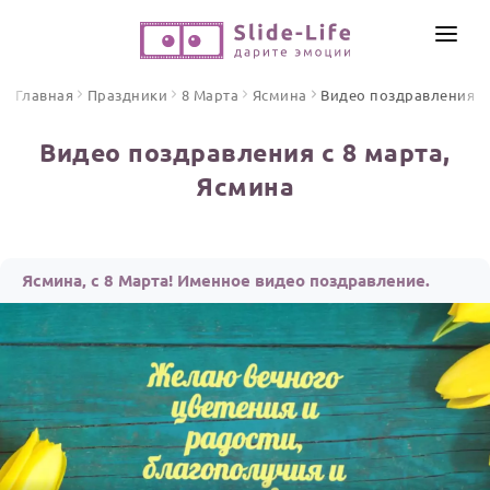
СОЗДАТЬ ВИДЕО
Главная
Праздники
8 Марта
Ясмина
Видео поздравления
КАТАЛОГ
Видео поздравления с 8 марта,
ИНСТРУМЕНТЫ
Ясмина
ПО ФОРМАТУ
ТЕКСТЫ И ИДЕИ
Видео поздравления
Песни поздравления
ЦЕНЫ
Ясмина, с 8 Марта! Именное видео поздравление.
Открытки
ОТЗЫВЫ
Стихи и тексты
ПРАЗДНИКИ
С Днем рождения
Юбилей
Свадьба