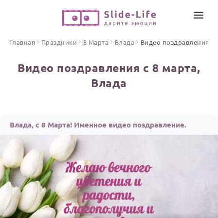
СОЗДАТЬ ВИДЕО
Главная
Праздники
8 Марта
Влада
Видео поздравления
КАТАЛОГ
Видео поздравления с 8 марта,
ИНСТРУМЕНТЫ
Влада
ПО ФОРМАТУ
ТЕКСТЫ И ИДЕИ
Видео поздравления
Песни поздравления
ЦЕНЫ
Влада, с 8 Марта! Именное видео поздравление.
Открытки
ОТЗЫВЫ
Стихи и тексты
ПРАЗДНИКИ
С Днем рождения
Юбилей
Свадьба