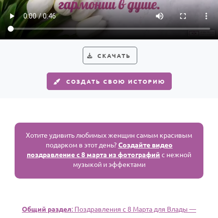
Годовщина свадьбы
Календарь праздников
КОМУ
СКАЧАТЬ
Женщине
СОЗДАТЬ СВОЮ ИСТОРИЮ
Мужчине
Маме
Папе
Детям
Хотите удивить любимых женщин самым красивым
подарком в этот день?
Создайте видео
Все родственники
поздравление с 8 марта из фотографий
с нежной
музыкой и эффектами
ПЕРСОНАЛЬНЫЕ
Пожелания
По именам
Общий раздел
: Поздравления с 8 Марта для Влады —