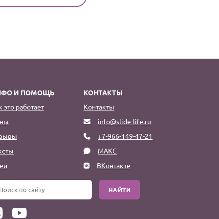
НФО И ПОМОЩЬ
КОНТАКТЫ
к это работает
Контакты
ны
info@slide-life.ru
зывы
+7-966-149-47-21
ксты
МАКС
еи
ВКонтакте
НАЙТИ