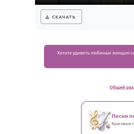
СКАЧАТЬ
Хотите удивить любимых женщин с
Общий раз
Песни п
Красивые п