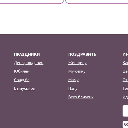
ПРАЗДНИКИ
ПОЗДРАВИТЬ
И
День рождения
Женщину
Ка
Юбилей
Мужчину
Це
Свадьба
Маму
От
Выпускной
Папу
Те
Всех близких
Ид