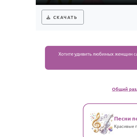
СКАЧАТЬ
Хотите удивить любимых женщин с
Общий раз
Песни п
Красивые п