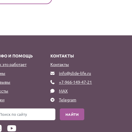
НФО И ПОМОЩЬ
КОНТАКТЫ
к это работает
Контакты
ны
info@slide-life.ru
зывы
+7-966-149-47-21
ксты
MAX
еи
Telegram
НАЙТИ