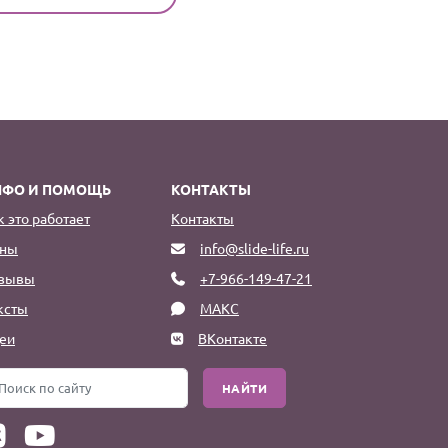
НФО И ПОМОЩЬ
КОНТАКТЫ
к это работает
Контакты
ны
info@slide-life.ru
зывы
+7-966-149-47-21
ксты
МАКС
еи
ВКонтакте
НАЙТИ