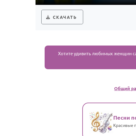
СКАЧАТЬ
Хотите удивить любимых женщин с
Общий ра
Песни п
Красивые п