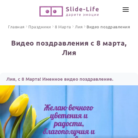
СОЗДАТЬ ВИДЕО
Главная
Праздники
8 Марта
Лия
Видео поздравления
КАТАЛОГ
Видео поздравления с 8 марта,
ИНСТРУМЕНТЫ
Лия
ПО ФОРМАТУ
ТЕКСТЫ И ИДЕИ
Видео поздравления
Песни поздравления
ЦЕНЫ
Лия, с 8 Марта! Именное видео поздравление.
Открытки
ОТЗЫВЫ
Стихи и тексты
ПРАЗДНИКИ
С Днем рождения
Юбилей
Свадьба