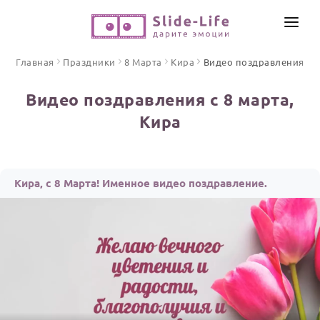
СОЗДАТЬ ВИДЕО
Главная
Праздники
8 Марта
Кира
Видео поздравления
КАТАЛОГ
Видео поздравления с 8 марта,
ИНСТРУМЕНТЫ
Кира
ПО ФОРМАТУ
ТЕКСТЫ И ИДЕИ
Видео поздравления
Песни поздравления
ЦЕНЫ
Кира, с 8 Марта! Именное видео поздравление.
Открытки
ОТЗЫВЫ
Стихи и тексты
ПРАЗДНИКИ
С Днем рождения
Юбилей
Свадьба