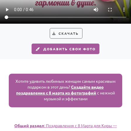
Годовщина свадьбы
Календарь праздников
КОМУ
СКАЧАТЬ
Женщине
ДОБАВИТЬ СВОИ ФОТО
Мужчине
Маме
Папе
Детям
Хотите удивить любимых женщин самым красивым
подарком в этот день?
Создайте видео
Все родственники
поздравление с 8 марта из фотографий
с нежной
музыкой и эффектами
ПЕРСОНАЛЬНЫЕ
Пожелания
По именам
Общий раздел
: Поздравления с 8 Марта для Киры —