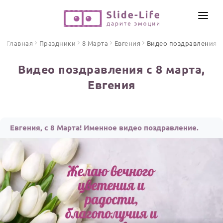
СОЗДАТЬ ВИДЕО
Главная
Праздники
8 Марта
Евгения
Видео поздравления
КАТАЛОГ
Видео поздравления с 8 марта,
ИНСТРУМЕНТЫ
Евгения
ПО ФОРМАТУ
ТЕКСТЫ И ИДЕИ
Видео поздравления
Песни поздравления
ЦЕНЫ
Евгения, с 8 Марта! Именное видео поздравление.
Открытки
ОТЗЫВЫ
Стихи и тексты
ПРАЗДНИКИ
С Днем рождения
Юбилей
Свадьба