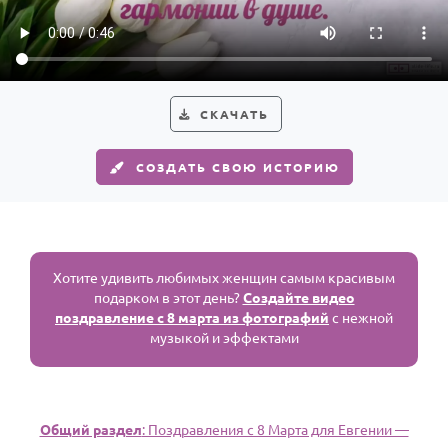
Годовщина свадьбы
Календарь праздников
КОМУ
СКАЧАТЬ
Женщине
СОЗДАТЬ СВОЮ ИСТОРИЮ
Мужчине
Маме
Папе
Детям
Хотите удивить любимых женщин самым красивым
подарком в этот день?
Создайте видео
Все родственники
поздравление с 8 марта из фотографий
с нежной
музыкой и эффектами
ПЕРСОНАЛЬНЫЕ
Пожелания
По именам
Общий раздел
: Поздравления с 8 Марта для Евгении —