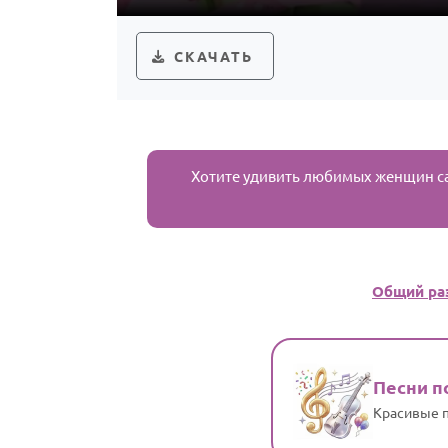
СКАЧАТЬ
Хотите удивить любимых женщин с
Общий ра
Песни п
Красивые п