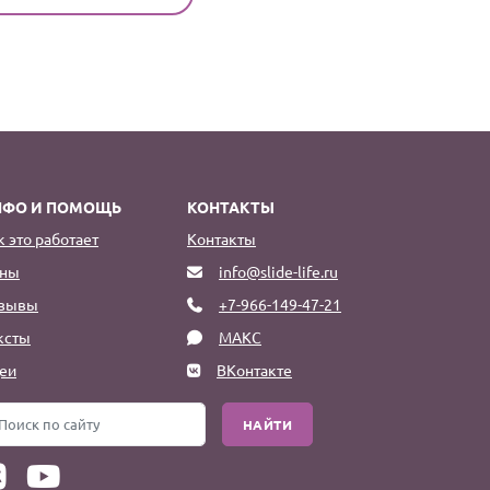
НФО И ПОМОЩЬ
КОНТАКТЫ
к это работает
Контакты
ны
info@slide-life.ru
зывы
+7-966-149-47-21
ксты
МАКС
еи
ВКонтакте
НАЙТИ