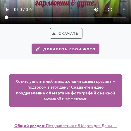
HOT
Выпускной
Календарь праздников
КОМУ
СКАЧАТЬ
Женщине
ДОБАВИТЬ СВОИ ФОТО
Мужчине
Маме
Папе
Детям
Хотите удивить любимых женщин самым красивым
подарком в этот день?
Создайте видео
Все родственники
поздравление с 8 марта из фотографий
с нежной
музыкой и эффектами
ПЕРСОНАЛЬНЫЕ
Пожелания
По именам
Общий раздел
: Поздравления с 8 Марта для Даны —