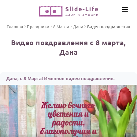
СОЗДАТЬ ВИДЕО
Главная
Праздники
8 Марта
Дана
Видео поздравления
КАТАЛОГ
Видео поздравления с 8 марта,
ИНСТРУМЕНТЫ
Дана
ПО ФОРМАТУ
ТЕКСТЫ И ИДЕИ
Видео поздравления
Песни поздравления
ЦЕНЫ
Дана, с 8 Марта! Именное видео поздравление.
Открытки
ОТЗЫВЫ
Стихи и тексты
ПРАЗДНИКИ
С Днем рождения
Юбилей
Свадьба