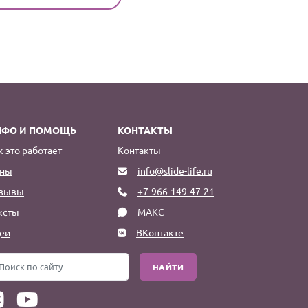
НФО И ПОМОЩЬ
КОНТАКТЫ
к это работает
Контакты
ны
info@slide-life.ru
зывы
+7-966-149-47-21
ксты
МАКС
еи
ВКонтакте
НАЙТИ