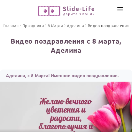
СОЗДАТЬ ВИДЕО
Главная
Праздники
8 Марта
Аделина
Видео поздравления
КАТАЛОГ
Видео поздравления с 8 марта,
ИНСТРУМЕНТЫ
Аделина
ПО ФОРМАТУ
ТЕКСТЫ И ИДЕИ
Видео поздравления
Песни поздравления
ЦЕНЫ
Аделина, с 8 Марта! Именное видео поздравление.
Открытки
ОТЗЫВЫ
Стихи и тексты
ПРАЗДНИКИ
С Днем рождения
Юбилей
Свадьба