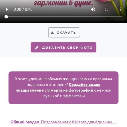
Годовщина свадьбы
Календарь праздников
КОМУ
СКАЧАТЬ
Женщине
ДОБАВИТЬ СВОИ ФОТО
Мужчине
Маме
Папе
Детям
Хотите удивить любимых женщин самым красивым
подарком в этот день?
Создайте видео
Все родственники
поздравление с 8 марта из фотографий
с нежной
музыкой и эффектами
ПЕРСОНАЛЬНЫЕ
Пожелания
По именам
Общий раздел
: Поздравления с 8 Марта для Аделины —