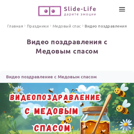
СОЗДАТЬ ВИДЕО
Главная
Праздники
Медовый спас
Видео поздравления
КАТАЛОГ
Видео поздравления с
ИНСТРУМЕНТЫ
Медовым спасом
ПО ФОРМАТУ
ТЕКСТЫ И ИДЕИ
Видео поздравления
Песни поздравления
ЦЕНЫ
Видео поздравление с Медовым спасом
Открытки
ОТЗЫВЫ
Стихи и тексты
ПРАЗДНИКИ
С Днем рождения
Юбилей
Свадьба