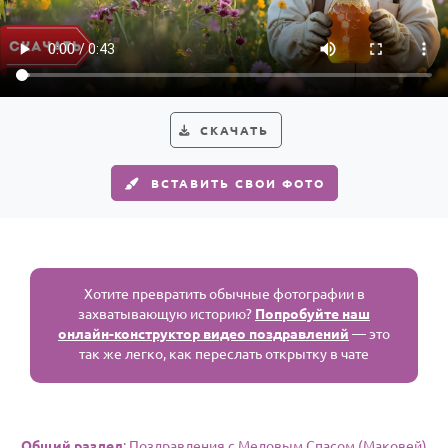
По годам
СКАЧАТЬ
ВСТАВИТЬ СВОИ ФОТО
Хотите превратить обычные фотографии в
захватывающую историю?
Попробуйте наш
онлайн-конструктор видео поздравлений
— это
так же легко, как переслать открытку в чате
Общий раздел
: Поздравления с Медовым Спасом (Маковей)