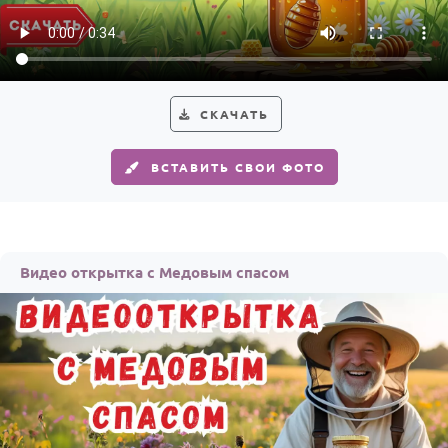
Годовщина свадьбы
Календарь праздников
КОМУ
СКАЧАТЬ
Женщине
ВСТАВИТЬ СВОИ ФОТО
Мужчине
Маме
Папе
Видео открытка с Медовым спасом
Детям
Все родственники
ПЕРСОНАЛЬНЫЕ
Пожелания
По именам