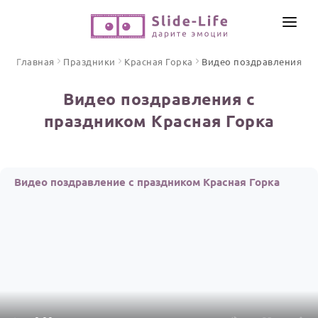
СОЗДАТЬ ВИДЕО
Главная
Праздники
Красная Горка
Видео поздравления
КАТАЛОГ
Видео поздравления с
ИНСТРУМЕНТЫ
праздником Красная Горка
ПО ФОРМАТУ
ТЕКСТЫ И ИДЕИ
Видео поздравления
Песни поздравления
ЦЕНЫ
Видео поздравление с праздником Красная Горка
Открытки
ОТЗЫВЫ
Стихи и тексты
ПРАЗДНИКИ
С Днем рождения
Юбилей
Свадьба