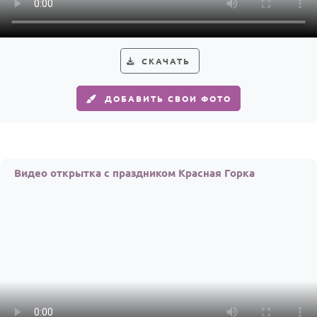
Годовщина свадьбы
Календарь праздников
СКАЧАТЬ
КОМУ
ДОБАВИТЬ СВОИ ФОТО
Женщине
Мужчине
Маме
Видео открытка с праздником Красная Горка
Папе
Детям
Все родственники
ПЕРСОНАЛЬНЫЕ
Пожелания
По именам