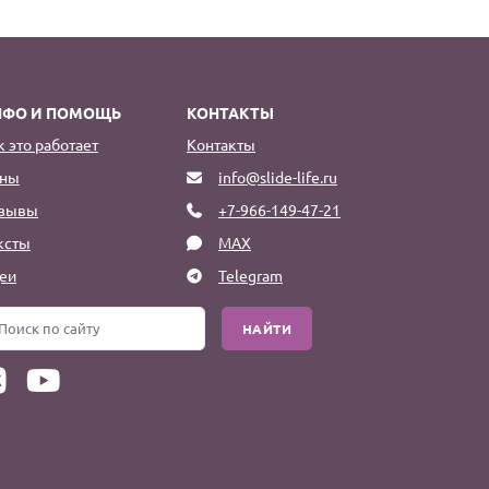
НФО И ПОМОЩЬ
КОНТАКТЫ
к это работает
Контакты
ны
info@slide-life.ru
зывы
+7-966-149-47-21
ксты
MAX
еи
Telegram
НАЙТИ