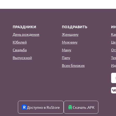
ПРАЗДНИКИ
ПОЗДРАВИТЬ
И
День рождения
Женщину
Ка
Юбилей
Мужчину
Це
Свадьба
Маму
От
Выпускной
Папу
Те
Всех близких
Ид
Доступно в RuStore
Скачать .APK