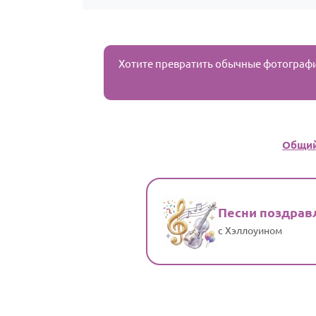
Хотите превратить обычные фотограф
Общий
Песни поздрав
с Хэллоуином