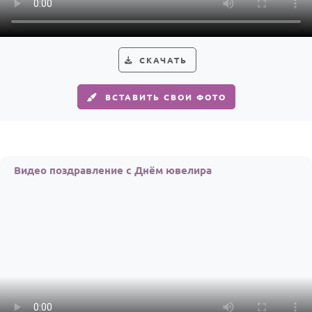
Годовщина свадьбы
Календарь праздников
СКАЧАТЬ
КОМУ
ВСТАВИТЬ СВОИ ФОТО
Женщине
Мужчине
Маме
Видео поздравление с Днём ювелира
Папе
Детям
Все родственники
ПЕРСОНАЛЬНЫЕ
Пожелания
По именам