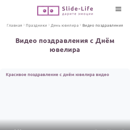
СОЗДАТЬ ВИДЕО
Главная
Праздники
День ювелира
Видео поздравления
КАТАЛОГ
Видео поздравления с Днём
ИНСТРУМЕНТЫ
ювелира
ПО ФОРМАТУ
ТЕКСТЫ И ИДЕИ
Видео поздравления
Песни поздравления
ЦЕНЫ
Красивое поздравление с днём ювелира видео
Открытки
ОТЗЫВЫ
Стихи и тексты
ПРАЗДНИКИ
С Днем рождения
Юбилей
Свадьба