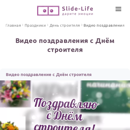
СОЗДАТЬ ВИДЕО
Главная
Праздники
День строителя
Видео поздравления
КАТАЛОГ
Видео поздравления с Днём
ИНСТРУМЕНТЫ
строителя
ПО ФОРМАТУ
ТЕКСТЫ И ИДЕИ
Видео поздравления
Песни поздравления
ЦЕНЫ
Видео поздравление с Днём строителя
Открытки
ОТЗЫВЫ
Стихи и тексты
ПРАЗДНИКИ
С Днем рождения
Юбилей
Свадьба