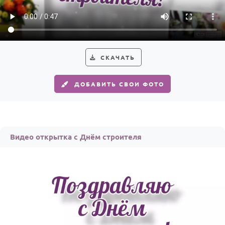
Годовщина свадьбы
Календарь праздников
КОМУ
СКАЧАТЬ
Женщине
ДОБАВИТЬ СВОИ ФОТО
Мужчине
Маме
Папе
Видео открытка с Днём строителя
Детям
Все родственники
ПЕРСОНАЛЬНЫЕ
Пожелания
По именам