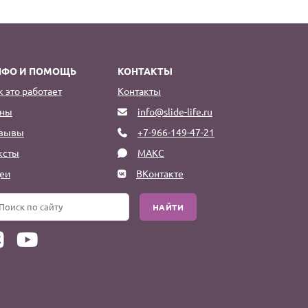
НФО И ПОМОЩЬ
КОНТАКТЫ
к это работает
Контакты
ны
info@slide-life.ru
зывы
+7-966-149-47-21
ксты
МАКС
еи
ВКонтакте
НАЙТИ