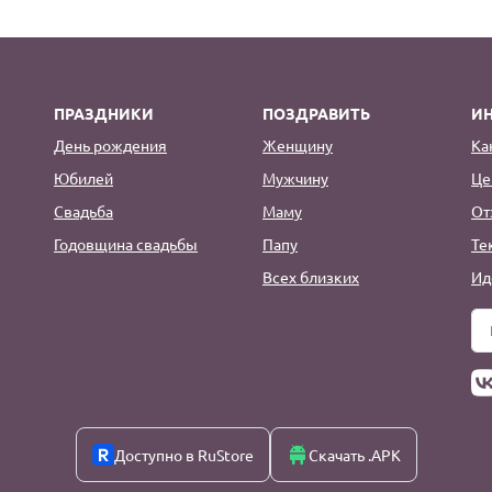
ПРАЗДНИКИ
ПОЗДРАВИТЬ
И
День рождения
Женщину
Ка
Юбилей
Мужчину
Це
Свадьба
Маму
От
Годовщина свадьбы
Папу
Те
Всех близких
Ид
Доступно в RuStore
Скачать .APK