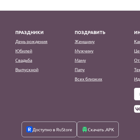
ПРАЗДНИКИ
ПОЗДРАВИТЬ
И
День рождения
Женщину
Ка
Юбилей
Мужчину
Це
Свадьба
Маму
От
Выпускной
Папу
Те
Всех близких
Ид
Доступно в RuStore
Скачать .APK