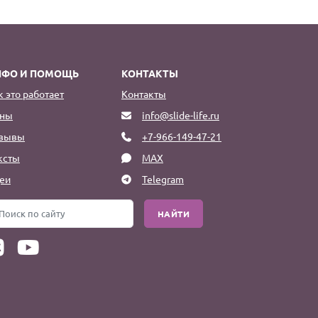
НФО И ПОМОЩЬ
КОНТАКТЫ
к это работает
Контакты
ны
info@slide-life.ru
зывы
+7-966-149-47-21
ксты
MAX
еи
Telegram
НАЙТИ