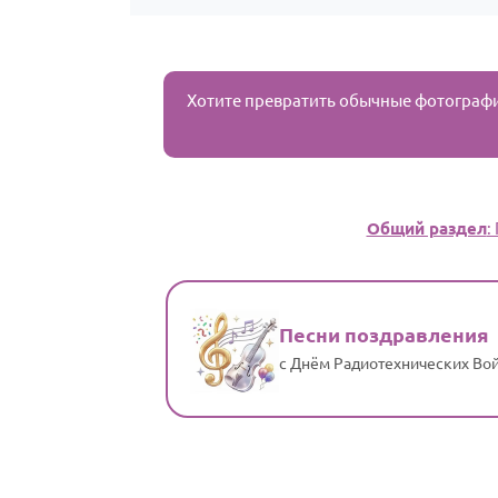
Хотите превратить обычные фотограф
Общий раздел
:
Песни поздравления
с Днём Радиотехнических Во