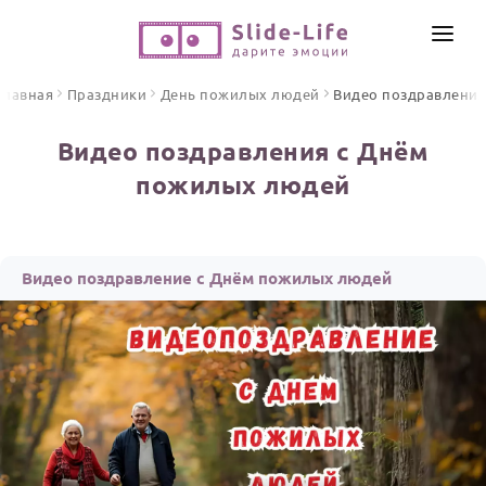
СОЗДАТЬ ВИДЕО
Главная
Праздники
День пожилых людей
Видео поздравлени
КАТАЛОГ
Видео поздравления с Днём
ИНСТРУМЕНТЫ
пожилых людей
ПО ФОРМАТУ
ТЕКСТЫ И ИДЕИ
Видео поздравления
Песни поздравления
ЦЕНЫ
Видео поздравление с Днём пожилых людей
Открытки
ОТЗЫВЫ
Стихи и тексты
ПРАЗДНИКИ
С Днем рождения
Юбилей
Свадьба