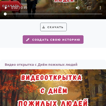
Годовщина свадьбы
Календарь праздников
КОМУ
СКАЧАТЬ
Женщине
СОЗДАТЬ СВОЮ ИСТОРИЮ
Мужчине
Маме
Папе
Видео открытка с Днём пожилых людей
Детям
Все родственники
ПЕРСОНАЛЬНЫЕ
Пожелания
По именам