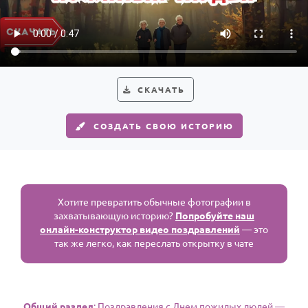
По годам
СКАЧАТЬ
СОЗДАТЬ СВОЮ ИСТОРИЮ
Хотите превратить обычные фотографии в
захватывающую историю?
Попробуйте наш
онлайн-конструктор видео поздравлений
— это
так же легко, как переслать открытку в чате
Общий раздел
: Поздравления с Днем пожилых людей —